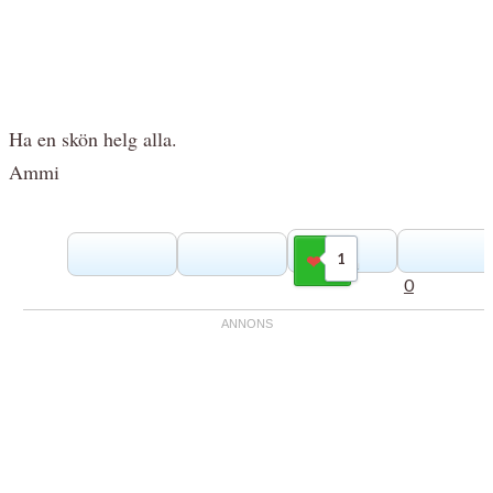
Ha en skön helg alla.
Ammi
1
Gilla
0