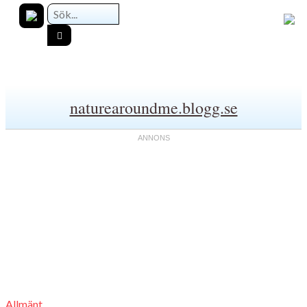
naturearoundme.blogg.se
Allmänt