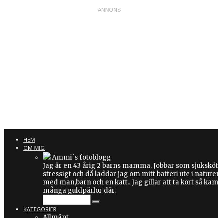
NATUREAROU
HEM
OM MIG
Ammi`s fotoblogg
Jag är en 43 årig 2 barns mamma. Jobbar som sjuksköter
stressigt och då laddar jag om mitt batteri ute i nature
med man,barn och en katt.. Jag gillar att ta kort så kam
många guldpärlor där.
Man behöver inte åka långväga för att uppt
djur och natur i närheten. Upplev dem geno
KATEGORIER
gillar att gå runt i naturen och ta kort, sär
Allmänt