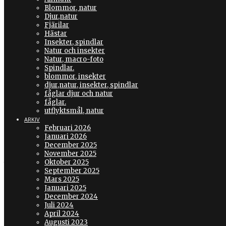
Blommor, natur
eos 7D Mark II som följeslagare, till den ha
Djur,natur
Canon 75-250mm, ett Tamron 200-500mm oc
Fjärilar
Sverige
Hästar
Insekter, spindlar
Natur och insekter
Natur, macro-foto
Spindlar.
blommor, insekter
djur,natur, insekter, spindlar
FROSTIGA
fåglar djur och natur
fåglar.
utflyktsmål, natur
ARKIV
Februari 2026
Januari 2026
December 2025
November 2025
JANUARI 7, 2019 14:35
Oktober 2025
Hej!
September 2025
Här kommer lite macro-bilder när det fortfarande var frostigt och f
Mars 2025
Januari 2025
December 2024
Juli 2024
April 2024
Augusti 2023